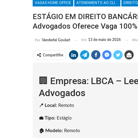
VAGAS HOME OFFICE
ATENDIMENTO AO CLIENTE
DIREITO
ESTÁGIO EM DIREITO BANCÁRIO
Advogados Oferece Vaga 100%
Em
13 de maio de 2026
Atu
Por
Vanderlei Goulart
Compartilhe
🏢 Empresa: LBCA – Lee
Advogados
📍 Local:
Remoto
💼 Tipo:
Estágio
🏠 Modelo:
Remoto