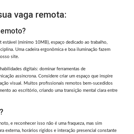
 sua vaga remota:
 remoto?
et estável (mínimo 10MB), espaço dedicado ao trabalho,
iplina. Uma cadeira ergonômica e boa iluminação fazem
sso site.
m habilidades digitais: dominar ferramentas de
nicação assíncrona. Considere criar um espaço que inspire
ização visual. Muitos profissionais remotos bem-sucedidos
ento ao escritório, criando uma transição mental clara entre
?
oto, e reconhecer isso não é uma fraqueza, mas sim
 externa, horários rígidos e interação presencial constante