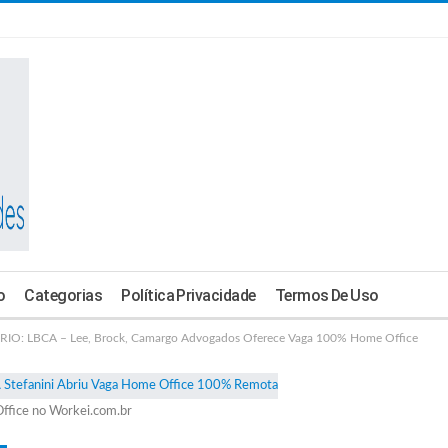
o
Categorias
Política Privacidade
Termos De Uso
O: LBCA – Lee, Brock, Camargo Advogados Oferece Vaga 100% Home Office
ffice no Workei.com.br