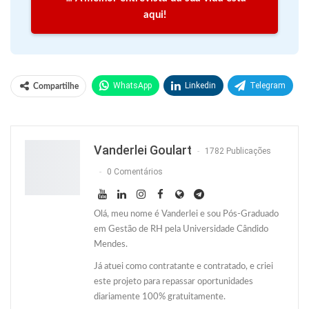
aqui!
WhatsApp
Linkedin
Telegram
Compartilhe
Facebook
Facebook Messenger
Twitter
O email
Vanderlei Goulart
1782 Publicações
0 Comentários
Olá, meu nome é Vanderlei e sou Pós-Graduado
em Gestão de RH pela Universidade Cândido
Mendes.
Já atuei como contratante e contratado, e criei
este projeto para repassar oportunidades
diariamente 100% gratuitamente.