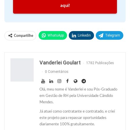
aqui!
WhatsApp
Linkedin
Telegram
Compartilhe
Facebook
Facebook Messenger
Twitter
O email
Vanderlei Goulart
1782 Publicações
0 Comentários
Olá, meu nome é Vanderlei e sou Pós-Graduado
em Gestão de RH pela Universidade Cândido
Mendes.
Já atuei como contratante e contratado, e criei
este projeto para repassar oportunidades
diariamente 100% gratuitamente.