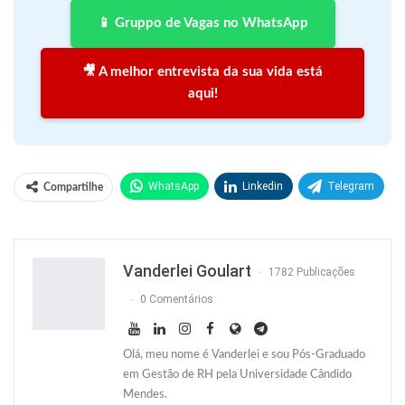
📱 Gruppo de Vagas no WhatsApp
🎥 A melhor entrevista da sua vida está
aqui!
WhatsApp
Linkedin
Telegram
Compartilhe
Facebook
Facebook Messenger
Twitter
O email
Vanderlei Goulart
1782 Publicações
0 Comentários
Olá, meu nome é Vanderlei e sou Pós-Graduado
em Gestão de RH pela Universidade Cândido
Mendes.