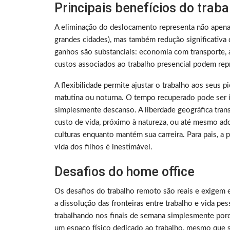
Principais benefícios do trab
A eliminação do deslocamento representa não apen
grandes cidades), mas também redução significativa 
ganhos são substanciais: economia com transporte, a
custos associados ao trabalho presencial podem rep
A flexibilidade permite ajustar o trabalho aos seus 
matutina ou noturna. O tempo recuperado pode ser i
simplesmente descanso. A liberdade geográfica tra
custo de vida, próximo à natureza, ou até mesmo ado
culturas enquanto mantém sua carreira. Para pais, a
vida dos filhos é inestimável.
Desafios do home office
Os desafios do trabalho remoto são reais e exigem 
a dissolução das fronteiras entre trabalho e vida p
trabalhando nos finais de semana simplesmente porq
um espaço físico dedicado ao trabalho, mesmo que sej