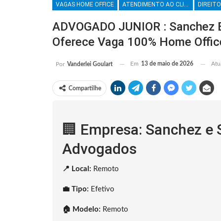
VAGAS HOME OFFICE
ATENDIMENTO AO CLIENTE
DIREITO
ADVOGADO JUNIOR : Sanchez E
Oferece Vaga 100% Home Offic
Em
13 de maio de 2026
Atu
Por
Vanderlei Goulart
Compartilhe
🏢 Empresa: Sanchez e 
Advogados
📍 Local:
Remoto
💼 Tipo:
Efetivo
🏠 Modelo:
Remoto