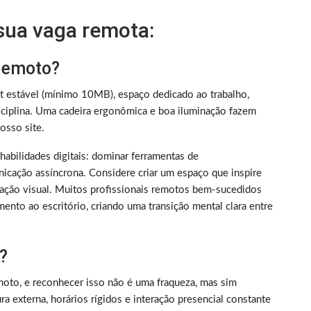
 sua vaga remota:
 remoto?
et estável (mínimo 10MB), espaço dedicado ao trabalho,
iplina. Uma cadeira ergonômica e boa iluminação fazem
sso site.
m habilidades digitais: dominar ferramentas de
nicação assíncrona. Considere criar um espaço que inspire
ização visual. Muitos profissionais remotos bem-sucedidos
ento ao escritório, criando uma transição mental clara entre
?
oto, e reconhecer isso não é uma fraqueza, mas sim
 externa, horários rígidos e interação presencial constante