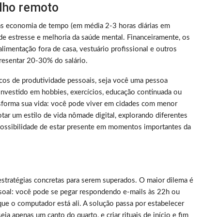
alho remoto
as economia de tempo (em média 2-3 horas diárias em
de estresse e melhoria da saúde mental. Financeiramente, os
limentação fora de casa, vestuário profissional e outros
resentar 20-30% do salário.
picos de produtividade pessoais, seja você uma pessoa
nvestido em hobbies, exercícios, educação continuada ou
nsforma sua vida: você pode viver em cidades com menor
tar um estilo de vida nômade digital, explorando diferentes
 possibilidade de estar presente em momentos importantes da
estratégias concretas para serem superados. O maior dilema é
essoal: você pode se pegar respondendo e-mails às 22h ou
ue o computador está ali. A solução passa por estabelecer
a apenas um canto do quarto, e criar rituais de início e fim