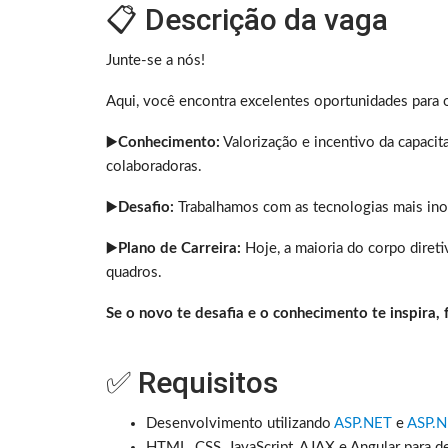
📋 Descrição da vaga
Junte-se a nós!
Aqui, você encontra excelentes oportunidades para 
▶️
Conhecimento:
Valorização e incentivo da capacit
colaboradoras.
▶️
Desafio:
Trabalhamos com as tecnologias mais ino
▶️
Plano de Carreira:
Hoje, a maioria do corpo diret
quadros.
Se o novo te desafia e o conhecimento te inspira, 
✅ Requisitos
Desenvolvimento utilizando
ASP.NET
e
ASP.
HTML, CSS, JavaScript, AJAX e Angular para 