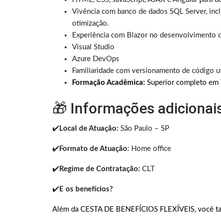
Vivência com banco de dados SQL Server, inc
otimização.
Experiência com Blazor no desenvolvimento d
Visual Studio
Azure DevOps
Familiaridade com versionamento de código ut
Formação Acadêmica:
Superior completo em T
🎁 Informações adicionai
✔️
Local de Atuação:
São Paulo – SP
✔️
Formato de Atuação:
Home office
✔️
Regime de Contratação:
CLT
✔️
E os benefícios?
Além da CESTA DE BENEFÍCIOS FLEXÍVEIS, você ta