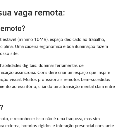
 sua vaga remota:
 remoto?
et estável (mínimo 10MB), espaço dedicado ao trabalho,
iplina. Uma cadeira ergonômica e boa iluminação fazem
sso site.
m habilidades digitais: dominar ferramentas de
nicação assíncrona. Considere criar um espaço que inspire
ização visual. Muitos profissionais remotos bem-sucedidos
ento ao escritório, criando uma transição mental clara entre
?
oto, e reconhecer isso não é uma fraqueza, mas sim
 externa, horários rígidos e interação presencial constante