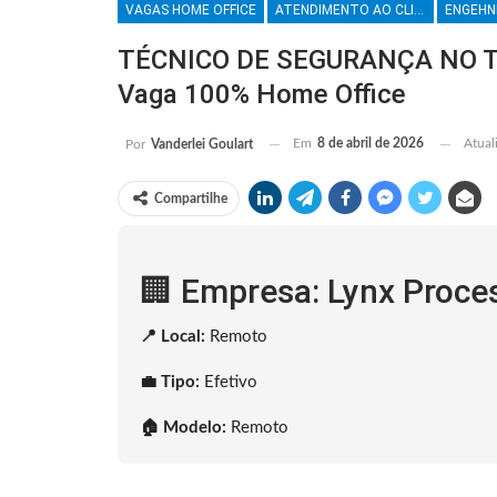
VAGAS HOME OFFICE
ATENDIMENTO AO CLIENTE
ENGEHN
TÉCNICO DE SEGURANÇA NO TR
Vaga 100% Home Office
Em
8 de abril de 2026
Atual
Por
Vanderlei Goulart
Compartilhe
🏢 Empresa: Lynx Proce
📍 Local:
Remoto
💼 Tipo:
Efetivo
🏠 Modelo:
Remoto