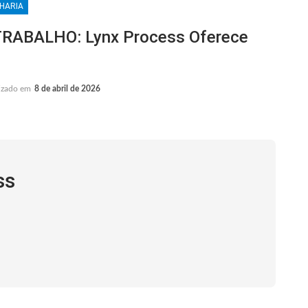
HARIA
ABALHO: Lynx Process Oferece
izado em
8 de abril de 2026
ss