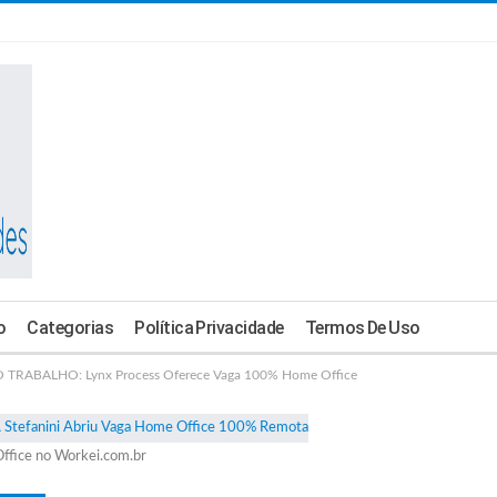
o
Categorias
Política Privacidade
Termos De Uso
RABALHO: Lynx Process Oferece Vaga 100% Home Office
ffice no Workei.com.br