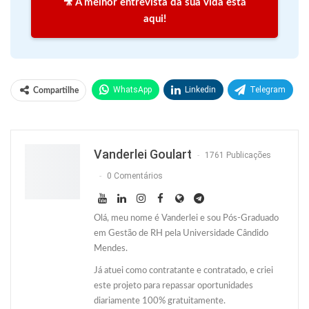
🎥 A melhor entrevista da sua vida está
aqui!
WhatsApp
Linkedin
Telegram
Compartilhe
Facebook
Facebook Messenger
Twitter
O email
Vanderlei Goulart
1761 Publicações
0 Comentários
Olá, meu nome é Vanderlei e sou Pós-Graduado
em Gestão de RH pela Universidade Cândido
Mendes.
Já atuei como contratante e contratado, e criei
este projeto para repassar oportunidades
diariamente 100% gratuitamente.