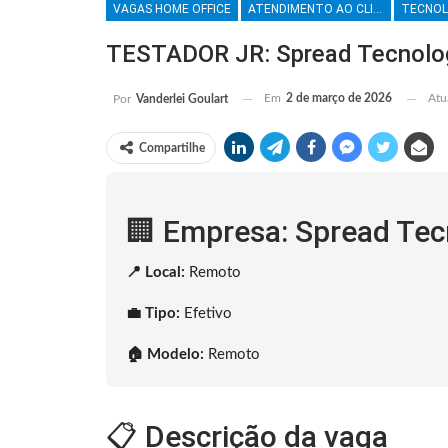
VAGAS HOME OFFICE
ATENDIMENTO AO CLIENTE
TECNOL
TESTADOR JR: Spread Tecnolog
Em
2 de março de 2026
Atu
Por
Vanderlei Goulart
Compartilhe
🏢 Empresa: Spread Tec
📍 Local:
Remoto
💼 Tipo:
Efetivo
🏠 Modelo:
Remoto
📋 Descrição da vaga