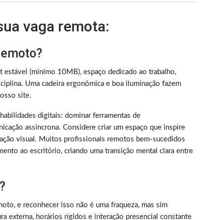
 sua vaga remota:
 remoto?
et estável (mínimo 10MB), espaço dedicado ao trabalho,
iplina. Uma cadeira ergonômica e boa iluminação fazem
sso site.
m habilidades digitais: dominar ferramentas de
nicação assíncrona. Considere criar um espaço que inspire
ização visual. Muitos profissionais remotos bem-sucedidos
ento ao escritório, criando uma transição mental clara entre
?
oto, e reconhecer isso não é uma fraqueza, mas sim
 externa, horários rígidos e interação presencial constante