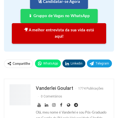
🚀 Candidatar-se Agora
📱 Gruppo de Vagas no WhatsApp
🎥 A melhor entrevista da sua vida está
aqui!
WhatsApp
Linkedin
Telegram
Compartilhe
Facebook
Facebook Messenger
Twitter
O email
Vanderlei Goulart
1774 Publicações
0 Comentários
Olá, meu nome é Vanderlei e sou Pós-Graduado