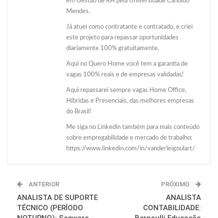
em Gestão de RH pela Universidade Cândido
Mendes.
Já atuei como contratante e contratado, e criei
este projeto para repassar oportunidades
diariamente 100% gratuitamente.
Aqui no Quero Home você tem a garantia de
vagas 100% reais e de empresas validadas!
Aqui repassarei sempre vagas Home Office,
Híbridas e Presenciais, das melhores empresas
do Brasil!
Me siga no Linkedin também para mais conteúdo
sobre empregabilidade e mercado de trabalho:
https://www.linkedin.com/in/vanderleigoulart/
ANTERIOR
PRÓXIMO
ANALISTA DE SUPORTE
ANALISTA
TÉCNICO (PERÍODO
CONTABILIDADE:
NOTURNO): Segware
Bernoulli Educação