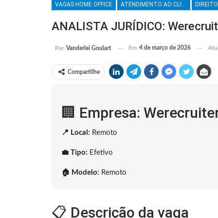
VAGAS HOME OFFICE
ATENDIMENTO AO CLIENTE
DIREITO
ANALISTA JURÍDICO: Werecruit
Em
4 de março de 2026
Atu
Por
Vanderlei Goulart
Compartilhe
🏢 Empresa: Werecruite
📍 Local:
Remoto
💼 Tipo:
Efetivo
🏠 Modelo:
Remoto
📋 Descrição da vaga