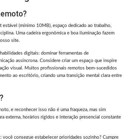
 remoto?
et estável (mínimo 10MB), espaço dedicado ao trabalho,
iplina. Uma cadeira ergonômica e boa iluminação fazem
sso site.
m habilidades digitais: dominar ferramentas de
nicação assíncrona. Considere criar um espaço que inspire
ização visual. Muitos profissionais remotos bem-sucedidos
ento ao escritório, criando uma transição mental clara entre
?
oto, e reconhecer isso não é uma fraqueza, mas sim
 externa, horários rígidos e interação presencial constante
rico: você consegue estabelecer prioridades sozinho? Cumpre