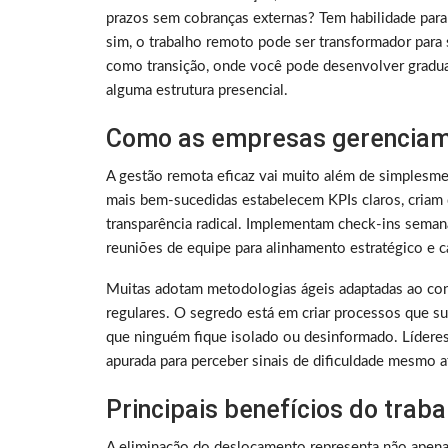
prazos sem cobranças externas? Tem habilidade para
sim, o trabalho remoto pode ser transformador para 
como transição, onde você pode desenvolver gradu
alguma estrutura presencial.
Como as empresas gerenciam
A gestão remota eficaz vai muito além de simplesme
mais bem-sucedidas estabelecem KPIs claros, criam 
transparência radical. Implementam check-ins sema
reuniões de equipe para alinhamento estratégico e ca
Muitas adotam metodologias ágeis adaptadas ao con
regulares. O segredo está em criar processos que su
que ninguém fique isolado ou desinformado. Lídere
apurada para perceber sinais de dificuldade mesmo a
Principais benefícios do trab
A eliminação do deslocamento representa não apen