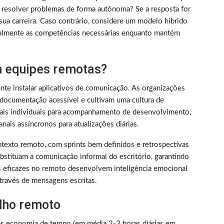
 resolver problemas de forma autônoma? Se a resposta for
sua carreira. Caso contrário, considere um modelo híbrido
almente as competências necessárias enquanto mantém
 equipes remotas?
nte instalar aplicativos de comunicação. As organizações
documentação acessível e cultivam uma cultura de
nais individuais para acompanhamento de desenvolvimento,
nais assíncronos para atualizações diárias.
texto remoto, com sprints bem definidos e retrospectivas
bstituam a comunicação informal do escritório, garantindo
s eficazes no remoto desenvolvem inteligência emocional
través de mensagens escritas.
alho remoto
as economia de tempo (em média 2-3 horas diárias em