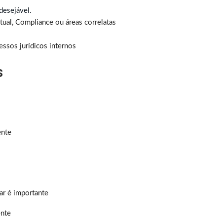
 desejável.
tual, Compliance ou áreas correlatas
ssos jurídicos internos
s
ente
ar é importante
ente