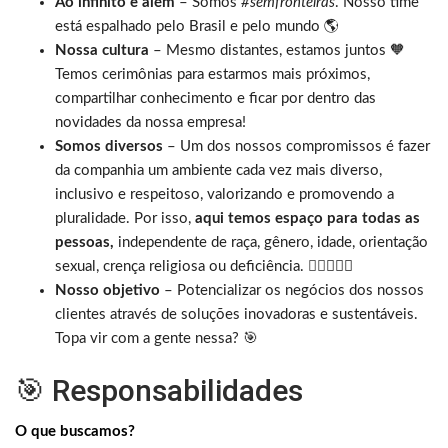
Ao infinito e além
– Somos
#semfronteiras
. Nosso time
está espalhado pelo Brasil e pelo mundo 🌎
Nossa cultura
– Mesmo distantes, estamos juntos 🧡
Temos cerimônias para estarmos mais próximos,
compartilhar conhecimento e ficar por dentro das
novidades da nossa empresa!
Somos diversos
– Um dos nossos compromissos é fazer
da companhia um ambiente cada vez mais diverso,
inclusivo e respeitoso, valorizando e promovendo a
pluralidade. Por isso,
aqui temos espaço para todas as
pessoas,
independente de raça, gênero, idade, orientação
sexual, crença religiosa ou deficiência.
🏳️‍🌈
👩🏾‍🦽
Nosso objetivo
– Potencializar os negócios dos nossos
clientes através de soluções inovadoras e sustentáveis.
Topa vir com a gente nessa? 🎯
🎯 Responsabilidades
O que buscamos?