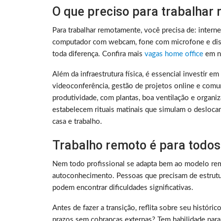
O que preciso para trabalhar
Para trabalhar remotamente, você precisa de: intern
computador com webcam, fone com microfone e disc
toda diferença. Confira mais
vagas home office
em no
Além da infraestrutura física, é essencial investir e
videoconferência, gestão de projetos online e comu
produtividade, com plantas, boa ventilação e organ
estabelecem rituais matinais que simulam o deslocam
casa e trabalho.
Trabalho remoto é para todos
Nem todo profissional se adapta bem ao modelo rem
autoconhecimento. Pessoas que precisam de estrutura
podem encontrar dificuldades significativas.
Antes de fazer a transição, reflita sobre seu histó
prazos sem cobranças externas? Tem habilidade para