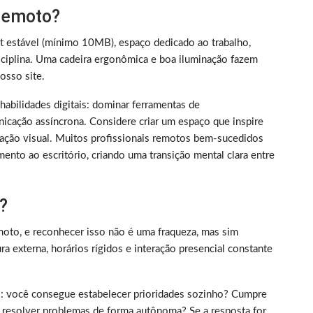
 remoto?
et estável (mínimo 10MB), espaço dedicado ao trabalho,
iplina. Uma cadeira ergonômica e boa iluminação fazem
sso site.
m habilidades digitais: dominar ferramentas de
nicação assíncrona. Considere criar um espaço que inspire
ização visual. Muitos profissionais remotos bem-sucedidos
ento ao escritório, criando uma transição mental clara entre
?
oto, e reconhecer isso não é uma fraqueza, mas sim
 externa, horários rígidos e interação presencial constante
rico: você consegue estabelecer prioridades sozinho? Cumpre
 resolver problemas de forma autônoma? Se a resposta for