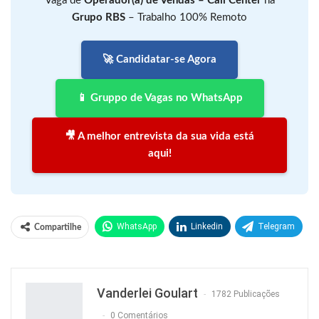
Vaga de
Operador(a) de Vendas – Call Center
na
Grupo RBS
– Trabalho 100% Remoto
🚀 Candidatar-se Agora
📱 Gruppo de Vagas no WhatsApp
🎥 A melhor entrevista da sua vida está
aqui!
WhatsApp
Linkedin
Telegram
Compartilhe
Facebook
Facebook Messenger
Twitter
O email
Vanderlei Goulart
1782 Publicações
0 Comentários