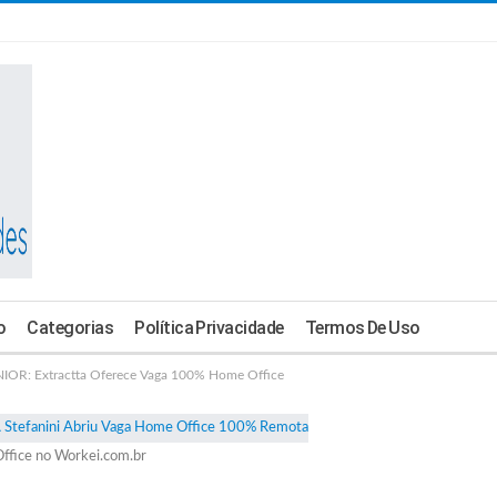
o
Categorias
Política Privacidade
Termos De Uso
: Extractta Oferece Vaga 100% Home Office
ffice no Workei.com.br