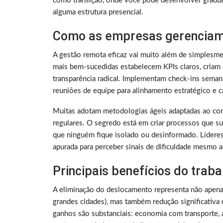
como transição, onde você pode desenvolver gradu
alguma estrutura presencial.
Como as empresas gerenciam
A gestão remota eficaz vai muito além de simplesme
mais bem-sucedidas estabelecem KPIs claros, criam 
transparência radical. Implementam check-ins sema
reuniões de equipe para alinhamento estratégico e ca
Muitas adotam metodologias ágeis adaptadas ao con
regulares. O segredo está em criar processos que su
que ninguém fique isolado ou desinformado. Lídere
apurada para perceber sinais de dificuldade mesmo a
Principais benefícios do trab
A eliminação do deslocamento representa não apen
grandes cidades), mas também redução significativa 
ganhos são substanciais: economia com transporte, a