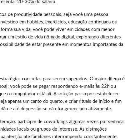
resentar 20-30% do salário.
picos de produtividade pessoais, seja você uma pessoa
nvestido em hobbies, exercícios, educação continuada ou
nsforma sua vida: você pode viver em cidades com menor
tar um estilo de vida nômade digital, explorando diferentes
 possibilidade de estar presente em momentos importantes da
estratégias concretas para serem superados. O maior dilema é
essoal: você pode se pegar respondendo e-mails às 22h ou
ue o computador está ali. A solução passa por estabelecer
a apenas um canto do quarto, e criar rituais de início e fim
idão e até depressão se não for gerenciado ativamente.
nteração: participar de coworkings algumas vezes por semana,
dades locais ou grupos de interesse. As distrações
sua atenção até familiares interrompendo constantemente.