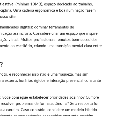
et estável (mínimo 10MB), espaço dedicado ao trabalho,
iplina. Uma cadeira ergonômica e boa iluminação fazem
sso site.
m habilidades digitais: dominar ferramentas de
nicação assíncrona. Considere criar um espaço que inspire
ização visual. Muitos profissionais remotos bem-sucedidos
ento ao escritório, criando uma transição mental clara entre
?
oto, e reconhecer isso não é uma fraqueza, mas sim
 externa, horários rígidos e interação presencial constante
rico: você consegue estabelecer prioridades sozinho? Cumpre
 resolver problemas de forma autônoma? Se a resposta for
sua carreira. Caso contrário, considere um modelo híbrido