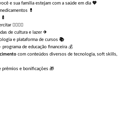
você e sua família estejam com a saúde em dia
💙
 medicamentos
💊
🍼
ercitar
🤸‍♀️🤸‍♂️
das de cultura e lazer
✈
ologia e plataforma de cursos
📚
+ programa de educação financeira
💰
ecimento
com conteúdos diversos de tecnologia, soft skills,
e prêmios e bonificações 🎁