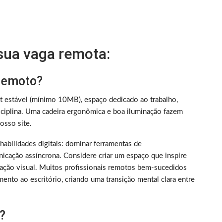
 sua vaga remota:
 remoto?
et estável (mínimo 10MB), espaço dedicado ao trabalho,
iplina. Uma cadeira ergonômica e boa iluminação fazem
sso site.
m habilidades digitais: dominar ferramentas de
nicação assíncrona. Considere criar um espaço que inspire
ização visual. Muitos profissionais remotos bem-sucedidos
ento ao escritório, criando uma transição mental clara entre
?