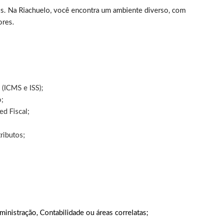
s. Na Riachuelo, você encontra um ambiente diverso, com
ores.
 (ICMS e ISS);
o;
d Fiscal;
ributos;
nistração, Contabilidade ou áreas correlatas;