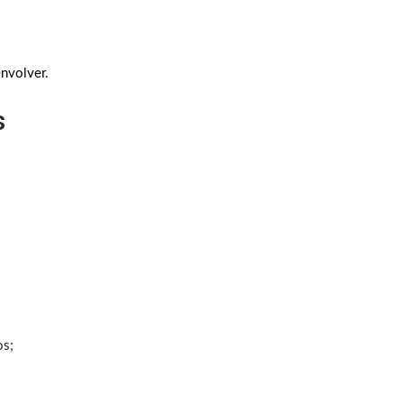
nvolver.
s
os;