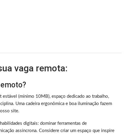
 sua vaga remota:
 remoto?
et estável (mínimo 10MB), espaço dedicado ao trabalho,
iplina. Uma cadeira ergonômica e boa iluminação fazem
sso site.
m habilidades digitais: dominar ferramentas de
nicação assíncrona. Considere criar um espaço que inspire