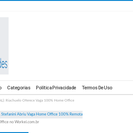
o
Categorias
Política Privacidade
Termos De Uso
): Riachuelo Oferece Vaga 100% Home Office
ffice no Workei.com.br