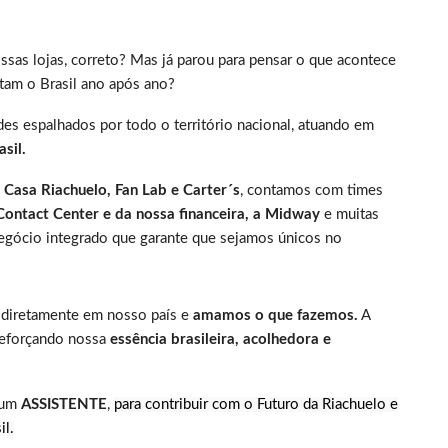
as lojas, correto? Mas já parou para pensar o que acontece
tam o Brasil ano após ano?
es espalhados por todo o território nacional, atuando em
sil.
 Casa Riachuelo, Fan Lab e Carter´s
, contamos com times
 Contact Center e da nossa financeira, a Midway
e muitas
egócio integrado que garante que sejamos únicos no
diretamente em nosso país e
amamos o que fazemos.
A
 reforçando nossa
essência brasileira, acolhedora e
 um
ASSISTENTE
,
para contribuir com o Futuro da Riachuelo e
il.