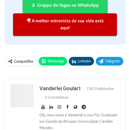
📱 Gruppo de Vagas no WhatsApp
🎥 A melhor entrevista da sua vida está
aqui!
WhatsApp
Linkedin
Telegram
Compartilhe
Facebook
Facebook Messenger
Twitter
O email
Vanderlei Goulart
1782 Publicações
0 Comentários
Olá, meu nome é Vanderlei e sou Pós-Graduado
em Gestão de RH pela Universidade Cândido
Mendes.