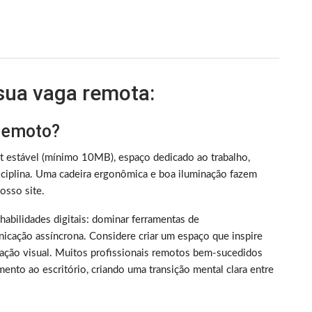
 sua vaga remota:
 remoto?
et estável (mínimo 10MB), espaço dedicado ao trabalho,
iplina. Uma cadeira ergonômica e boa iluminação fazem
sso site.
m habilidades digitais: dominar ferramentas de
nicação assíncrona. Considere criar um espaço que inspire
ização visual. Muitos profissionais remotos bem-sucedidos
ento ao escritório, criando uma transição mental clara entre