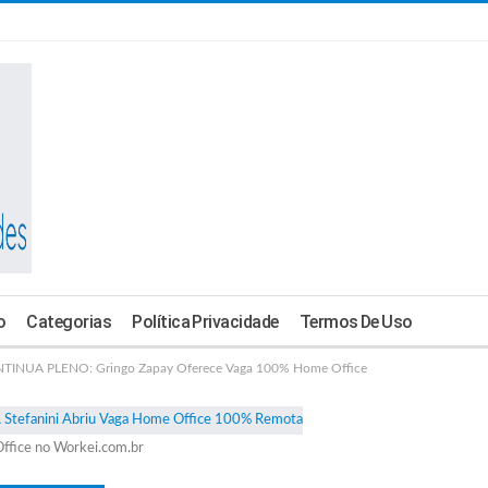
o
Categorias
Política Privacidade
Termos De Uso
INUA PLENO: Gringo Zapay Oferece Vaga 100% Home Office
ffice no Workei.com.br