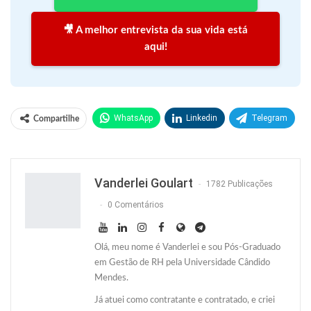
🎥 A melhor entrevista da sua vida está
aqui!
WhatsApp
Linkedin
Telegram
Compartilhe
Facebook
Facebook Messenger
Twitter
O email
Vanderlei Goulart
1782 Publicações
0 Comentários
Olá, meu nome é Vanderlei e sou Pós-Graduado
em Gestão de RH pela Universidade Cândido
Mendes.
Já atuei como contratante e contratado, e criei