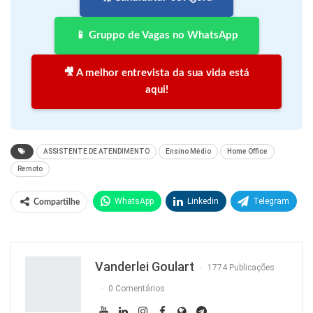
📱 Gruppo de Vagas no WhatsApp
🎥 A melhor entrevista da sua vida está
aqui!
ASSISTENTE DE ATENDIMENTO
Ensino Médio
Home Office
Remoto
WhatsApp
Linkedin
Telegram
Compartilhe
Facebook
Facebook Messenger
Twitter
O email
Vanderlei Goulart
1774 Publicações
0 Comentários