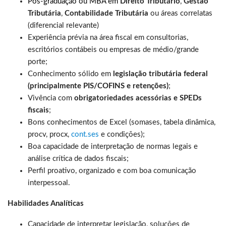
Pós-graduação ou MBA em
Direito Tributário
,
Gestão
Tributária
,
Contabilidade Tributária
ou áreas correlatas
(diferencial relevante)
Experiência prévia na área fiscal em consultorias,
escritórios contábeis ou empresas de médio/grande
porte;
Conhecimento sólido em
legislação tributária federal
(principalmente PIS/COFINS e retenções)
;
Vivência com
obrigatoriedades acessórias e SPEDs
fiscais
;
Bons conhecimentos de Excel (somases, tabela dinâmica,
procv, procx,
cont.ses
e condições);
Boa capacidade de interpretação de normas legais e
análise crítica de dados fiscais;
Perfil proativo, organizado e com boa comunicação
interpessoal.
Habilidades Analíticas
Capacidade de interpretar legislação, soluções de