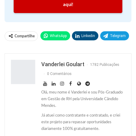
aqui!
WhatsApp
Linkedin
Telegram
Compartilhe
Facebook
Facebook Messenger
Twitter
O email
Vanderlei Goulart
1782 Publicações
0 Comentários
Olá, meu nome é Vanderlei e sou Pós-Graduado
em Gestão de RH pela Universidade Cândido
Mendes.
Já atuei como contratante e contratado, e criei
este projeto para repassar oportunidades
diariamente 100% gratuitamente.