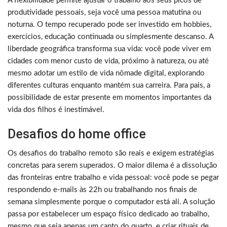
A flexibilidade permite ajustar o trabalho aos seus picos de
produtividade pessoais, seja você uma pessoa matutina ou
noturna. O tempo recuperado pode ser investido em hobbies,
exercícios, educação continuada ou simplesmente descanso. A
liberdade geográfica transforma sua vida: você pode viver em
cidades com menor custo de vida, próximo à natureza, ou até
mesmo adotar um estilo de vida nômade digital, explorando
diferentes culturas enquanto mantém sua carreira. Para pais, a
possibilidade de estar presente em momentos importantes da
vida dos filhos é inestimável.
Desafios do home office
Os desafios do trabalho remoto são reais e exigem estratégias
concretas para serem superados. O maior dilema é a dissolução
das fronteiras entre trabalho e vida pessoal: você pode se pegar
respondendo e-mails às 22h ou trabalhando nos finais de
semana simplesmente porque o computador está ali. A solução
passa por estabelecer um espaço físico dedicado ao trabalho,
mesmo que seja apenas um canto do quarto, e criar rituais de