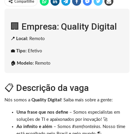
Compartilhe
🏢 Empresa: Quality Digital
📍 Local:
Remoto
💼 Tipo:
Efetivo
🏠 Modelo:
Remoto
📋 Descrição da vaga
Nós somos a
Quality Digital
! Saiba mais sobre a gente:
Uma frase que nos define
– Somos especialistas em
soluções de TI e apaixonados por inovação! 🚀
Ao infinito e além
– Somos
#semfronteiras
. Nosso time
está espalhado pelo Brasil e pelo mundo 🌎